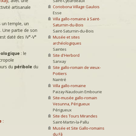
nxay
, avec une
Saint-Cybardeaux
Coriobona Village Gaulois
ivité artisanale
Esse
Villa gallo-romaine à Saint-
s un temple, un
Saturnin-du-Bois
e. Une partie de son
Saint-Saturnin-du-Bois
 est daté des IV°-V°
Musée et sites
archéologiques
Saintes
éologique
: le
Site d'Herbord
écropole
Sanxay
 murs du
péribole
du
Site gallo-romain de vieux-
Poitiers
Naintré
Villa gallo-romaine
Paizay-Naudouin Embourie
Site-musée gallo-romain
Vesunna, Périgueux
Périgueux
Site des Tours Mirandes
e
:
Saint-Martin-la-Pallu
Musée et Site Gallo-romains
du Fâ