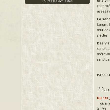
une vill
Toutes les actualités
capacité
assez i
Le sanc
fanum. I
mur de c
siècles.
Des vis
sanctuai
mérovin
sanctuai
PASS S
Péri
Du 1er 
- du ma
à 19h