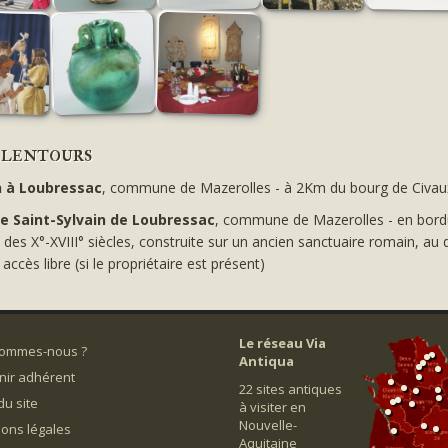
alentours
 à Loubressac
, commune de Mazerolles - à 2Km du bourg de Civaux,
e Saint-Sylvain de Loubressac
, commune de Mazerolles - en bordu
 des X°-XVIII° siècles, construite sur un ancien sanctuaire romain, a
 accès libre (si le propriétaire est présent)
Le réseau Via
sommes-nous ?
Antiqua
nir adhérent
22 sites antiques
du site
à visiter en
Nouvelle-
ons légales
Aquitaine