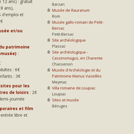
e 12 ans) : gratuit
Barzan
18 ans),
Musée de Rauranum
 d'emploi et
Rom
2€
Musée gallo-romain de Petit-
Bersac
usée et/ou
Petit-Bersac
Site archéologique
Plassac
 du patrimoine
Site archéologique -
u musée)
:
Cassinomagus, en Charente
€
Chassenon
adultes : 6€
Musée d'Archéologie et du
enfants : 3€
Patrimoine Marius Vazeilles
Meymac
sites pour les
Villa romaine de Loupiac
res de loisirs
: 2€
Loupiac
 demi-journée
Sites et musée
Béruges
poraires et film
 entrée libre et