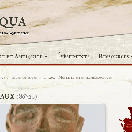
iqua
elle-Aquitaine
re et Antiquité
Évènements
Ressources
qua
Sites antiques
Civaux - Musée et sites archéologiques
vaux
(86320)