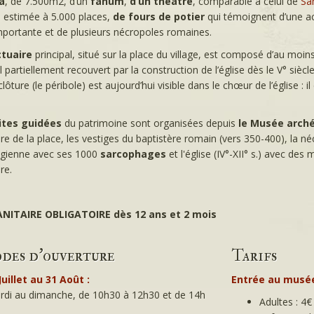
a
, de 7.500m2, d’un
fanum
,
d’un théâtre
, comparable à celui de
Sa
 estimée à 5.000 places,
de
fours de potier
qui témoignent d’une act
mportante et de plusieurs nécropoles romaines.
tuaire
principal, situé sur la place du village, est composé d’au moin
l partiellement recouvert par la construction de l’église dès le V° siècl
lôture (le péribole) est aujourd’hui visible dans le chœur de l’église : il
ites guidées
du patrimoine sont organisées depuis
le Musée arch
re de la place, les vestiges du baptistère romain (vers 350-400), la n
gienne avec ses 1000
sarcophages
et l'église (IV°-XII° s.) avec des
re.
ANITAIRE OBLIGATOIRE dès 12 ans et 2 mois
odes d'ouverture
Tarifs
Juillet au 31 Août :
Entrée au musé
rdi au dimanche, de 10h30 à 12h30 et de 14h
Adultes : 4€