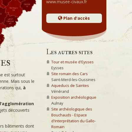
www.musee-civaux.fr
Plan d'accès
Les autres sites
es
Tour et musée d'Eysses
Eysses
Site romain des Cars
e est surtout
Saint-Merd-les-Oussines
enne. Mais sous le
Aqueducs de Saintes
rations qui,
à
Vénérand
Exposition archéologique
Aulnay
l’agglomération
Site archéologique des
bjets découverts
Bouchauds - Espace
d'Interprétation du Gallo-
urs bâtiments dont
Romain