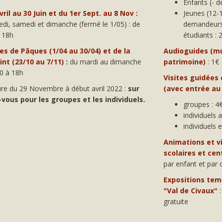
Enfants (- d
vril au 30 Juin et du 1er Sept. au 8 Nov :
Jeunes (12-
di, samedi et dimanche (fermé le 1/05) : de
demandeurs
 18h
étudiants : 
s de Pâques (1/04 au 30/04) et de la
Audioguides (m
nt (23/10 au 7/11) :
du mardi au dimanche
patrimoine)
: 1€
0 à 18h
Visites guidées
re du 29 Novembre à début avril 2022 :
sur
(avec entrée a
vous pour les groupes et les individuels.
groupes : 4
individuels 
individuels 
Animations et vi
scolaires et cent
par enfant et par
Expositions tem
"Val de Civaux"
:
gratuite