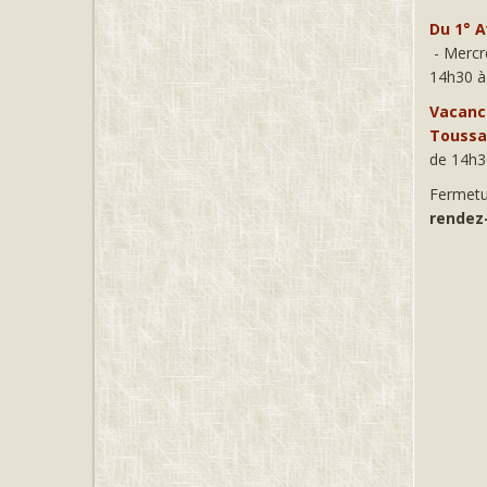
Du 1° A
- Mercre
14h30 à
Vacance
Toussai
de 14h3
Fermetu
rendez-