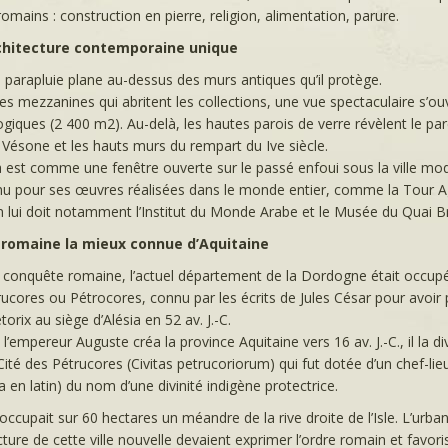
romains : construction en pierre, religion, alimentation, parure.
chitecture contemporaine unique
 parapluie plane au-dessus des murs antiques qu’il protège.
es mezzanines qui abritent les collections, une vue spectaculaire s’ouv
giques (2 400 m2). Au-delà, les hautes parois de verre révèlent le pa
Vésone et les hauts murs du rempart du Ive siècle.
 est comme une fenêtre ouverte sur le passé enfoui sous la ville mo
nu pour ses œuvres réalisées dans le monde entier, comme la Tour A
n lui doit notamment l’Institut du Monde Arabe et le Musée du Quai Br
e romaine la mieux connue d’Aquitaine
 conquête romaine, l’actuel département de la Dordogne était occupé 
ucores ou Pétrocores, connu par les écrits de Jules César pour avoir 
torix au siège d’Alésia en 52 av. J.-C.
l’empereur Auguste créa la province Aquitaine vers 16 av. J.-C., il la di
Cité des Pétrucores (Civitas petrucoriorum) qui fut dotée d’un chef-li
 en latin) du nom d’une divinité indigène protectrice.
ccupait sur 60 hectares un méandre de la rive droite de l’Isle. L’urba
ecture de cette ville nouvelle devaient exprimer l’ordre romain et favoris