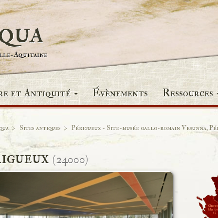
iqua
elle-Aquitaine
re et Antiquité
Évènements
Ressources
qua
Sites antiques
Périgueux - Site-musée gallo-romain Vesunna, Pé
rigueux
(24000)