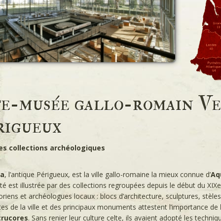
te-musée gallo-romain Ve
rigueux
es collections archéologiques
a
, l’antique Périgueux, est la ville gallo-romaine la mieux connue d’
Aq
té est illustrée par des collections regroupées depuis le début du XIXe
oriens et archéologues locaux : blocs d’architecture, sculptures, stèl
s de la ville et des principaux monuments attestent l’importance de
trucores
. Sans renier leur culture celte, ils avaient adopté les techni