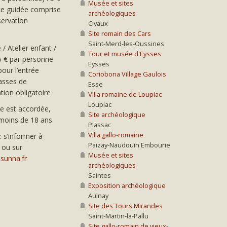
Musée et sites
ite guidée comprise
archéologiques
servation
Civaux
Site romain des Cars
Saint-Merd-les-Oussines
 / Atelier enfant /
Tour et musée d'Eysses
,5 € par personne
Eysses
our l’entrée
Coriobona Village Gaulois
lasses de
Esse
tion obligatoire
Villa romaine de Loupiac
Loupiac
ée est accordée,
Site archéologique
 moins de 18 ans
Plassac
Villa gallo-romaine
: s’informer à
Paizay-Naudouin Embourie
 ou sur
Musée et sites
sunna.fr
archéologiques
Saintes
Exposition archéologique
Aulnay
Site des Tours Mirandes
Saint-Martin-la-Pallu
Site gallo-romain de vieux-