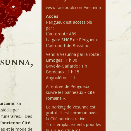
www.facebook.com/vesunna
Accès
Périgueux est accessible
par :
L’autoroute A89
La gare SNCF de Périgueux
L’aéroport de Bassillac
Venir à Vesunna par la route :
sunna,
Limoges : 1 h 30
Brive-la-Gaillarde : 1 h
Bordeaux : 1 h 15
Angoulême : 1 h
A l’entrée de Périgueux
suivre les panneaux « Cité
romaine ».
uitaine
. Sa
Le parking de Vesunna est
 siècle par
gratuit. Il est commun avec
es funéraires… Des
la Cité administrative.
l’ancienne Cité
Trois emplacements pour les
ques et le mode de
bus rue du 26e R.I.