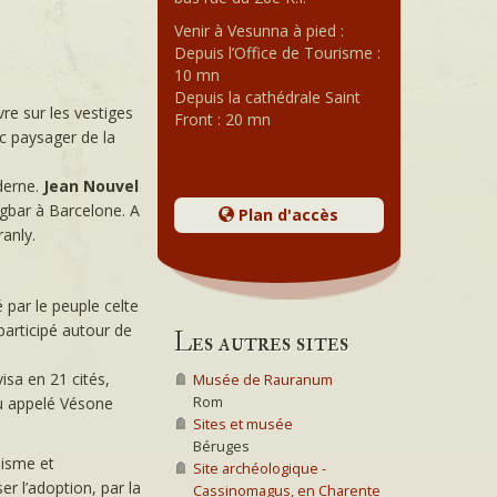
Venir à Vesunna à pied :
Depuis l’Office de Tourisme :
10 mn
Depuis la cathédrale Saint
re sur les vestiges
Front : 20 mn
rc paysager de la
derne.
Jean Nouvel
gbar à Barcelone. A
Plan d'accès
anly.
par le peuple celte
participé autour de
Les autres sites
visa en 21 cités,
Musée de Rauranum
Rom
eu appelé Vésone
Sites et musée
Béruges
nisme et
Site archéologique -
er l’adoption, par la
Cassinomagus, en Charente