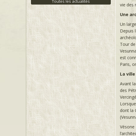
Toutes les actualités
vie des 
Une ar
Un large
Depuis l
archéolo
Tour de 
Vesunna
est con
Paris, o
La vill
Avant la
des Pétr
Vercingé
Lorsque 
dont la 
(Vesunna
Vésone o
l’archit