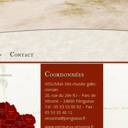
Contact
Coordonnées
rigueux
VESUNNA Site-musée gallo-
romain
20, rue du 26e R.I – Parc de
Vésone – 24000 Périgueux
Tel : 05 53 53 00 92 – Fax :
05 53 35 40 12
vesunna@perigueux.fr
www.perigueux-vesunna.fr