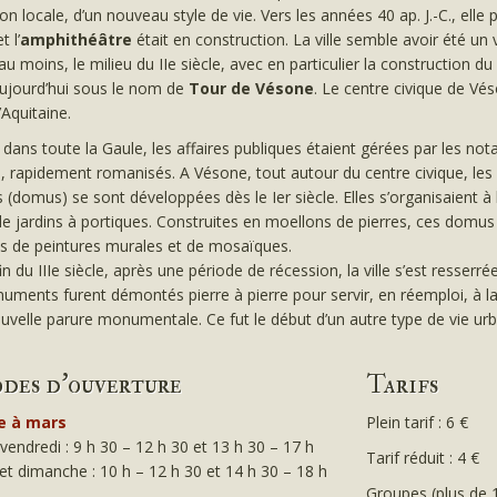
on locale, d’un nouveau style de vie. Vers les années 40 ap. J.-C., elle
t l’
amphithéâtre
était en construction. La ville semble avoir été un 
au moins, le milieu du IIe siècle, avec en particulier la construction d
ujourd’hui sous le nom de
Tour de Vésone
. Le centre civique de Vé
Aquitaine.
ns toute la Gaule, les affaires publiques étaient gérées par les nota
, rapidement romanisés. A Vésone, tout autour du centre civique, le
 (domus) se sont développées dès le Ier siècle. Elles s’organisaient 
e jardins à portiques. Construites en moellons de pierres, ces domus
s de peintures murales et de mosaïques.
fin du IIIe siècle, après une période de récession, la ville s’est resserr
ments furent démontés pierre à pierre pour servir, en réemploi, à la
uvelle parure monumentale. Ce fut le début d’un autre type de vie urb
odes d'ouverture
Tarifs
e à mars
Plein tarif : 6 €
vendredi : 9 h 30 – 12 h 30 et 13 h 30 – 17 h
Tarif réduit : 4 €
t dimanche : 10 h – 12 h 30 et 14 h 30 – 18 h
Groupes (plus de 