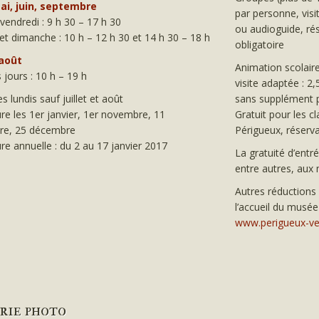
mai, juin, septembre
par personne, vis
vendredi : 9 h 30 – 17 h 30
ou audioguide, ré
t dimanche : 10 h – 12 h 30 et 14 h 30 – 18 h
obligatoire
 août
Animation scolaire
 jours : 10 h – 19 h
visite adaptée : 2
s lundis sauf juillet et août
sans supplément p
e les 1er janvier, 1er novembre, 11
Gratuit pour les c
e, 25 décembre
Périgueux, réserva
e annuelle : du 2 au 17 janvier 2017
La gratuité d’entr
entre autres, aux
Autres réductions 
l’accueil du musée
www.perigueux-ve
rie photo