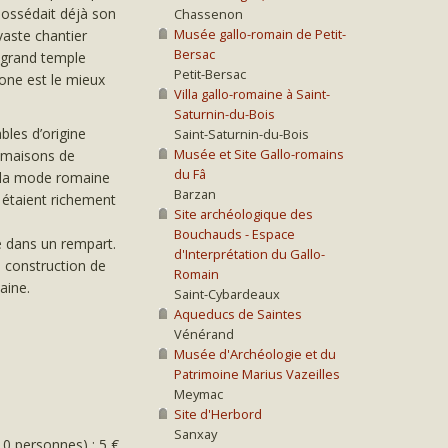
 possédait déjà son
Chassenon
Musée gallo-romain de Petit-
vaste chantier
Bersac
u grand temple
Petit-Bersac
sone est le mieux
Villa gallo-romaine à Saint-
Saturnin-du-Bois
bles d’origine
Saint-Saturnin-du-Bois
Musée et Site Gallo-romains
s maisons de
du Fâ
à la mode romaine
Barzan
 étaient richement
Site archéologique des
Bouchauds - Espace
ée dans un rempart.
d'Interprétation du Gallo-
 construction de
Romain
aine.
Saint-Cybardeaux
Aqueducs de Saintes
Vénérand
Musée d'Archéologie et du
Patrimoine Marius Vazeilles
Meymac
Site d'Herbord
Sanxay
10 personnes) : 5 €