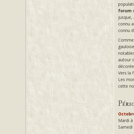
populati
forum
e
jusque, 
connu a
connu d’
Comme da
gauloise
notables
autour d
décorée
Vers la 
Les monu
cette no
Péri
Octobr
Mardi à 
Samedi e