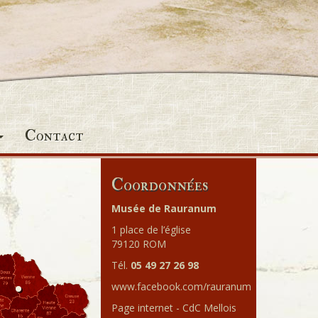
Contact
Coordonnées
Musée de Rauranum
1 place de l’église
79120 ROM
Tél.
05 49 27 26 98
www.facebook.com/rauranum
Page internet - CdC Mellois