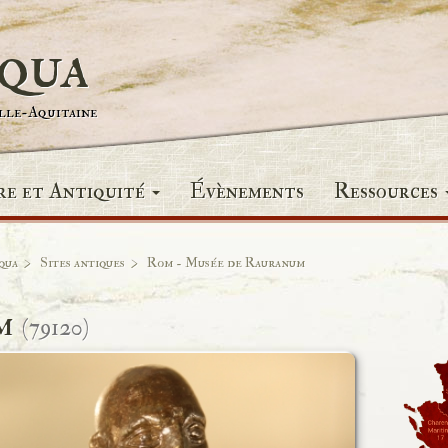
iqua
elle-Aquitaine
re et Antiquité
Évènements
Ressources
qua
Sites antiques
Rom - Musée de Rauranum
m
(79120)