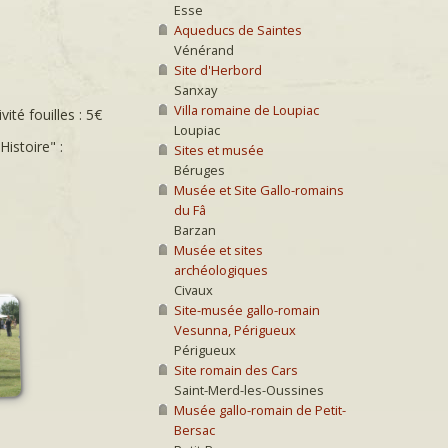
Esse
Aqueducs de Saintes
Vénérand
Site d'Herbord
Sanxay
Villa romaine de Loupiac
vité fouilles : 5€
Loupiac
Histoire" :
Sites et musée
Béruges
Musée et Site Gallo-romains
du Fâ
Barzan
Musée et sites
archéologiques
Civaux
Site-musée gallo-romain
Vesunna, Périgueux
Périgueux
Site romain des Cars
Saint-Merd-les-Oussines
Musée gallo-romain de Petit-
Bersac