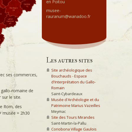
en Poitou
musee-
rauranum@wanadoo.fr
Les autres sites
Site archéologique des
 avec ses commerces,
Bouchauds - Espace
d'Interprétation du Gallo-
Romain
é gallo-romaine de
Saint-Cybardeaux
sur le site.
Musée d'Archéologie et du
Patrimoine Marius Vazeilles
 de Rom, des
Meymac
e + musée = 2h30
Site des Tours Mirandes
Saint-Martin-la-Pallu
Coriobona Village Gaulois