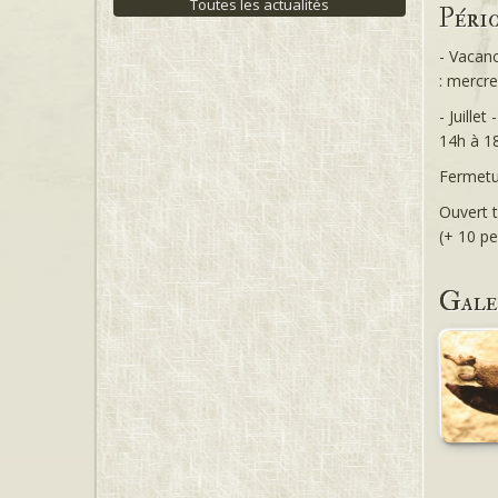
Toutes les actualités
Péri
- Vacan
: mercr
- Juille
14h à 1
Fermetu
Ouvert t
(+ 10 p
Gale