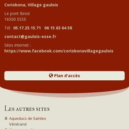
Coriobona, Village gaulois
Le pont Binot
16500 ESSE
Tél.
05.17.23.15.71
06 15 63 64 58
contact@gaulois-esse.fr
Sites internet :
https://www.facebook.com/coriobonavillagegaulois
Plan d'accès
Les autres sites
Aqueducs de Saintes
Vénérand