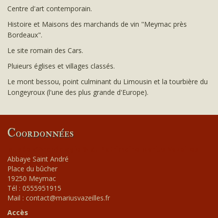
Centre d'art contemporain.
Histoire et Maisons des marchands de vin "Meymac près
Bordeaux".
Le site romain des Cars.
Pluieurs églises et villages classés.
Le mont bessou, point culminant du Limousin et la tourbière du
Longeyroux (l'une des plus grande d'Europe).
Coordonnées
Musée d’Archéologie & du Patrimoine Marius Vazeilles
Abbaye Saint André
Place du bûcher
19250 Meymac
Tél : 0555951915
Mail : contact@mariusvazeilles.fr
Accès