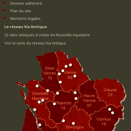
Devenir adhérent
Plan du site
Mentions légales
Le réseau Via Antiqua
22 sites antiques à visiter en Nouvelle-Aquitaine
Voir la carte du réseau Via Antiqua