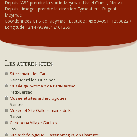
Depuis l’A89 prendre la sortie Meymac, Ussel Ouest, Neuvic
Depuis Limoges prendre la direction Eymoutiers, Bugeat,
Meymac
Coordonnées GPS de Meymac : Latitude : 45.53499111293822 /
Longitude : 2.1479398012161255
Les autres sites
Site romain des Cars
Saint-Merd-les-Oussines
Musée gallo-romain de Petit-Bersac
Petit-Bersac
Musée et sites archéologiques
Saintes
Musée et Site Gallo-romains du Fâ
Barzan
Coriobona Village Gaulois
Esse
Site archéologique - Cassinomagus, en Charente