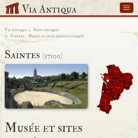
Via Antiqua
Navi
Via Antiqua
Sites antiques
Saintes - Musée et sites archéologiques
Saintes
(17100)
Musée et sites