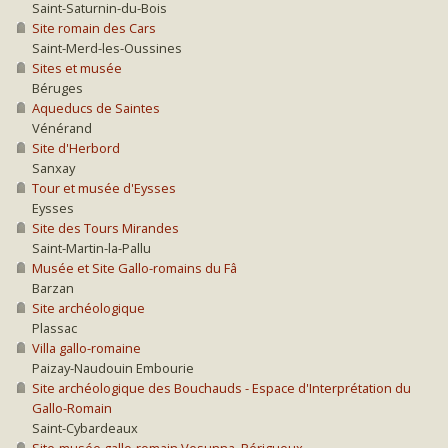
Saint-Saturnin-du-Bois
Site romain des Cars
Saint-Merd-les-Oussines
Sites et musée
Béruges
Aqueducs de Saintes
Vénérand
Site d'Herbord
Sanxay
Tour et musée d'Eysses
Eysses
Site des Tours Mirandes
Saint-Martin-la-Pallu
Musée et Site Gallo-romains du Fâ
Barzan
Site archéologique
Plassac
Villa gallo-romaine
Paizay-Naudouin Embourie
Site archéologique des Bouchauds - Espace d'Interprétation du
Gallo-Romain
Saint-Cybardeaux
Site-musée gallo-romain Vesunna, Périgueux