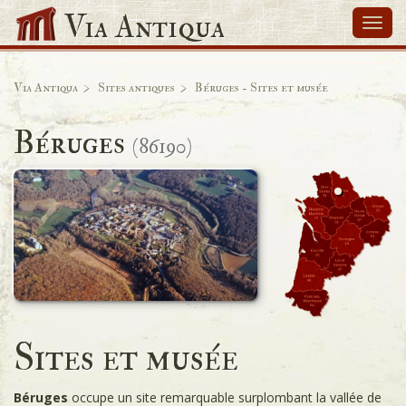
Via Antiqua
Navi
Via Antiqua
Sites antiques
Béruges - Sites et musée
Béruges
(86190)
Sites et musée
Béruges
occupe un site remarquable surplombant la vallée de