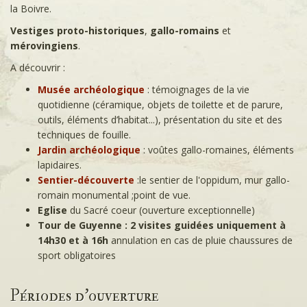
la Boivre.
Vestiges proto-historiques
,
gallo-romains
et
mérovingiens
.
A découvrir :
Musée archéologique
: témoignages de la vie
quotidienne (céramique, objets de toilette et de parure,
outils, éléments d’habitat...), présentation du site et des
techniques de fouille.
Jardin archéologique
: voûtes gallo-romaines, éléments
lapidaires.
Sentier-découverte
:le sentier de l'oppidum, mur gallo-
romain monumental ;point de vue.
Eglise
du Sacré coeur (ouverture exceptionnelle)
Tour de Guyenne : 2 visi
tes g
uidées uniquement à
14h30 et à 16h
annulation en cas de pluie chaussures de
sport obligatoires
Périodes d'ouverture